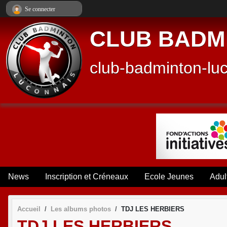
Panneau de gestion des cookies
Se connecter
CLUB BADM
club-badminton-lu
News
Inscription et Créneaux
Ecole Jeunes
Adul
Accueil
Les albums photos
TDJ LES HERBIERS
TDJ LES HERBIERS