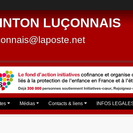
INTON LUÇONNAIS
connais@laposte.net
tes
Médias
Contacts & liens
INFOS LEGALE