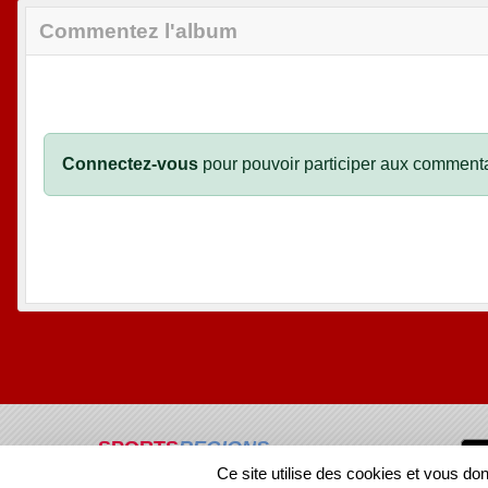
Commentez l'album
Connectez-vous
pour pouvoir participer aux commenta
SPORTS
REGIONS
Ce site utilise des cookies et vous do
125741
visites